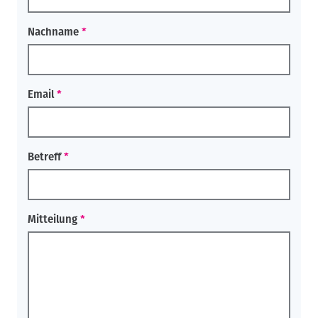
d
n
c
t
Nachname
r
u
m
b
Email
Betreff
Mitteilung